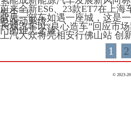
氢能成新能源汽车发展新风向标
蔚来全新ES6、23款ET7在上
先生”！
驭见一部车如遇一座城，这是一
电驱动系统
长城汽车以“良心造车”回应市
门的难忘之旅
上汽大众将亮相安行佛山站 创
1
2
© 2023-2