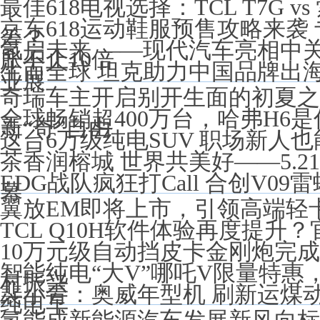
最佳618电视选择：TCL T7G v
京东618运动鞋服预售攻略来袭
筹？
氢启未来 ——现代汽车亮相中
胀不止10倍
生而全球 坦克助力中国品牌出
业展
奇瑞车主开启别开生面的初夏之
全球畅销超400万台，哈弗H6
新“奇”自由
这台6万级纯电SUV 职场新人
茶香润榕城 世界共美好——5.
EDG战队疯狂打Call 合创V0
幕
翼放EM即将上市，引领高端轻
TCL Q10H软件体验再度提升
10万元级自动挡皮卡金刚炮完
智能纯电“大V”哪吒V限量特惠
村振兴
裴小青：奥威年型机 刷新运煤
纯电车