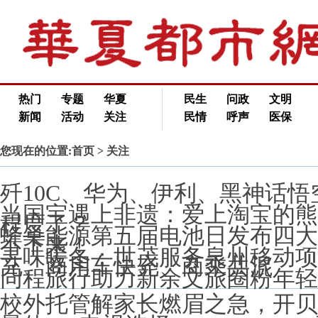
热门
专题
华夏
民生
问政
文明
新闻
活动
关注
民情
呼声
医保
您现在的位置:
首页
> 关注
歼10C、华为、伊利、黑神话
当国宝遇上非遗：爱上淘宝的熊
程度了？
蜂巢能源第五届电池日发布四大
不下来！
寻味暖冬：世茂服务泉州移动项
充、商用车快充、商乘共混
同程旅行助力新余文旅圈粉年轻
校外托管解家长燃眉之急，开贝