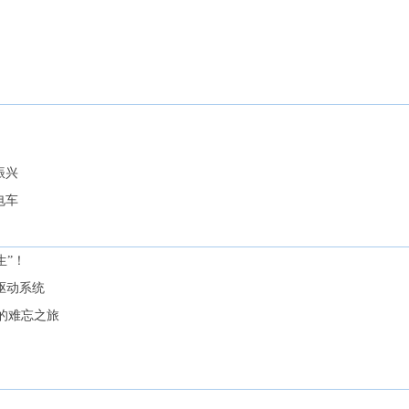
振兴
电车
生”！
电驱动系统
的难忘之旅