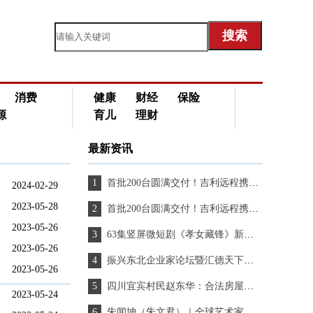
消费
健康
财经
保险
源
育儿
理财
最新资讯
首批200台圆满交付！吉利远程携手深圳鲜途落地千台冷藏车战略合作，共启绿色冷链新篇
2024-02-29
2023-05-28
首批200台圆满交付！吉利远程携手深圳鲜途落地千台冷藏车战略合作，共启绿色冷链新篇
2023-05-26
63集竖屏微短剧《孝女藏锋》新闻发布会在京举行
2023-05-26
振兴东北企业家论坛暨汇德天下群英荟启动盛典活动成功举办
2023-05-26
四川宜宾村民赵东华：合法房屋被拆，一家七口为何至今无法得到妥善安置？
2023-05-24
朱闻坤（朱文君）｜全球艺术家个人简历