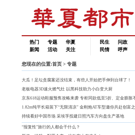
热门
专题
华夏
民生
问政
新闻
活动
关注
民情
呼声
您现在的位置:
首页
> 专题
大瓜！足坛贪腐案还没结束，有些人开始把手伸到台球了！
老板电器3D速火燃气灶 以黑科技助力小白变大厨
京东618运动鞋服预售攻略来袭 专柜同款低至5折、定金膨胀不
1.82m纯平长箱装下“无限清凉” 金刚炮AT车型邀你共赴创富
持续看好中国市场 采埃孚投建日照汽车方向盘生产基地
“报复性”旅行的人都会干什么？