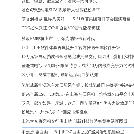
颜值、续航、配置全齐，这款车大有来头！
这台6万级纯电SUV 职场新人也能轻松拿下
茶香润榕城 世界共美好——5.21熹茗集团落日茶会圆满落幕
EDG战队疯狂打Call 合创V09雷蛇版泰裤辣
翼放EM即将上市，引领高端轻卡新时代
TCL Q10H软件体验再度提升？官方推送全国软件升级
10万元级自动挡皮卡金刚炮完成批量交付 助力湖北荆门乡村
智能纯电“大V”哪吒V限量特惠，成为10万内最具竞争力的纯
裴小青：奥威年型机 刷新运煤动力新认知
氢能成新能源汽车发展新风向标，长城氢能已在扮演“关键先
蔚来全新ES6、23款ET7在上海车展亮相，均搭载NT2平台
驭见一部车如遇一座城，这是一段艾瑞泽8全优实力绽放厦门
长城汽车以“良心造车”回应市场乱象
上汽大众将亮相安行佛山站 创新科技打造智慧生活新图景
不焦虑 更自由 一汽丰田“bZ自由之旅”巡展活动浪漫纷呈