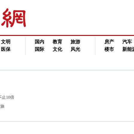
文明
国内
教育
旅游
房产
汽车
医保
国际
文化
风光
楼市
新能
止10倍
之旅