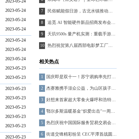
2023-05-24
2023-05-24
民俗赋能假日游，古北水镇推动清明文旅深度融合
2023-05-24
追觅 AI 智能硬件新品招商发布会成功举办 强势赋能经销商破局增长
2023-05-24
天玑9500s 量产机实测：重载手游帧率更高，轻载手游功耗极低
2023-05-24
热烈祝贺第八届西部电影梦工厂影视颁奖盛典圆满举办
2023-05-24
2023-05-24
相关热点
2023-05-23
国庆即是双十一！苏宁易购率先打响双11“第一枪”
2023-05-23
杰赛雅携手澎众公益，为山区孩子点亮希望之光
2023-05-23
2023-05-23
好想来首家超大零食火爆呼和浩特，引爆区域消费新潮流
2023-05-23
鄂尔多斯温暖基金“炽爱出击”一周年，马龙重回鄂尔多斯“验收”项目成果
2023-05-23
热烈庆祝中国国际服务贸易交易会“绿色发展·丝路金桥”哈萨克斯坦-中国经贸合作论坛圆满成功
2023-05-23
街道交锋精彩纷呈 CEC平潭首战圆满落幕
2023-05-23