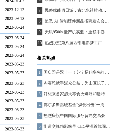
2024-01-02
2023-12-12
民俗赋能假日游，古北水镇推动清明文旅深度融合
2023-09-12
追觅 AI 智能硬件新品招商发布会成功举办 强势赋能经销商破局增长
2023-05-24
天玑9500s 量产机实测：重载手游帧率更高，轻载手游功耗极低
2023-05-24
热烈祝贺第八届西部电影梦工厂影视颁奖盛典圆满举办
2023-05-24
2023-05-24
相关热点
2023-05-23
国庆即是双十一！苏宁易购率先打响双11“第一枪”
2023-05-23
杰赛雅携手澎众公益，为山区孩子点亮希望之光
2023-05-23
2023-05-23
好想来首家超大零食火爆呼和浩特，引爆区域消费新潮流
2023-05-23
鄂尔多斯温暖基金“炽爱出击”一周年，马龙重回鄂尔多斯“验收”项目成果
2023-05-23
热烈庆祝中国国际服务贸易交易会“绿色发展·丝路金桥”哈萨克斯坦-中国经贸合作论坛圆满成功
2023-05-23
街道交锋精彩纷呈 CEC平潭首战圆满落幕
2023-05-23