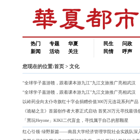
热门
专题
华夏
民生
问政
新闻
活动
关注
民情
呼声
您现在的位置:
首页
> 文化
“全球学子嘉游赣，跟着课本游九江”九江文旅推广亮相武汉
“全球学子嘉游赣，跟着课本游九江”九江文旅推广亮相武汉
以岭药业向太仆寺旗红十字会捐赠价值300万元连花系列产品
《诡秘之主》首届创作者大赛正式启动 首奖20万元寻找最强
「黑玩Heyone」KIKI二代盲盒，寻找属于自己的那颗星
红心引领·绿野新篇——南昌大学经济管理学院社会实践队深