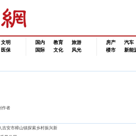
文明
国内
教育
旅游
房产
汽车
医保
国际
文化
风光
楼市
新能
创作者
入吉安市樟山镇探索乡村振兴新