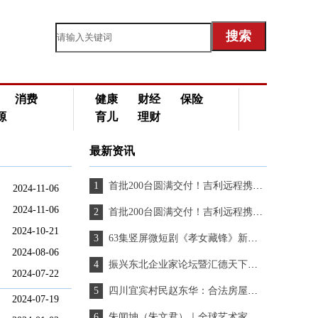
消费
健康
财经
保险
源
育儿
理财
最新资讯
首批200台圆满交付！吉利远程携手深圳鲜途落地千台冷藏车战略合作，共启绿色冷链新篇
2024-11-06
2024-11-06
首批200台圆满交付！吉利远程携手深圳鲜途落地千台冷藏车战略合作，共启绿色冷链新篇
2024-10-21
63集竖屏微短剧《孝女藏锋》新闻发布会在京举行
2024-08-06
振兴东北企业家论坛暨汇德天下群英荟启动盛典活动成功举办
2024-07-22
四川宜宾村民赵东华：合法房屋被拆，一家七口为何至今无法得到妥善安置？
2024-07-19
朱闻坤（朱文君）｜全球艺术家个人简历