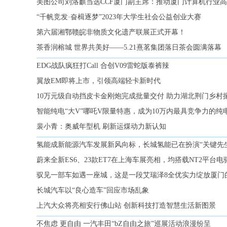
美图公司刘洛麒当选CCF厦门副主席：推动厦门计算机行业
“千帆竞发·奋楫逐梦”2023年大学生社会公益创业大赛
第六届湘鄂赣皖非物质文化遗产联展正式开幕！
茶香润榕城 世界共美好——5.21熹茗集团落日茶会圆满落幕
EDG战队疯狂打Call 合创V09雷蛇版泰裤辣
翼放EM即将上市，引领高端轻卡新时代
10万元级自动挡皮卡金刚炮完成批量交付 助力湖北荆门乡村
智能纯电“大V”哪吒V限量特惠，成为10万内最具竞争力的纯
裴小青：奥威年型机 刷新运煤动力新认知
氢能成新能源汽车发展新风向标，长城氢能已在扮演“关键先
蔚来全新ES6、23款ET7在上海车展亮相，均搭载NT2平台
驭见一部车如遇一座城，这是一段艾瑞泽8全优实力绽放厦门
长城汽车以“良心造车”回应市场乱象
上汽大众将亮相安行佛山站 创新科技打造智慧生活新图景
不焦虑 更自由 一汽丰田“bZ自由之旅”巡展活动浪漫纷呈