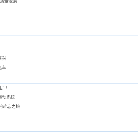
高质量发展
振兴
电车
生”！
电驱动系统
的难忘之旅