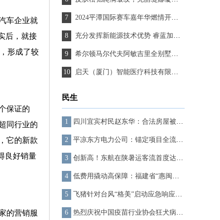
2024平潭国际赛车嘉年华燃情开赛 两大赛事首次亮相岚岛
汽车企业就
实后，就接
充分发挥新能源技术优势 睿蓝加速布局换电技术
型，形成了较
希尔顿马尔代夫阿敏吉里全别墅度假村以自然唤醒健康生活
启天（厦门）智能医疗科技有限公司入围《信用中国》栏目
民生
个保证的
四川宜宾村民赵东华：合法房屋被拆，一家七口为何至今无法得到妥善安置？
超同行业的
，它的新款
平凉东方电力公司：锚定项目全流程 筑牢廉洁“防腐墙”
得良好销量
创新高！东航在陕暑运客流首度达300万人次
低费用撬动高保障：福建省“惠闽宝”贡献可持续发展样本
飞猪针对台风“格美”启动应急响应机制,全力保障用户退改
家的营销服
热烈庆祝中国疫苗行业协会狂犬病防控2024年会暨第四届航天动物致伤规范化诊治培训班圆满召开