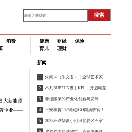
消费
健康
财经
保险
源
育儿
理财
新闻
朱闻坤（朱文君）｜全球艺术家个人简历
不凡BUFFUN携手KPL，开启电竞收藏新篇章
非遗酸菜的产业化创新与发展 —辽宁鼎鑫亿航农业科技有限公司
各大新能源
牌企业——
平安租赁2025融惠GO圆满收官！这些精彩瞬间不容错过
2025环球华夏小姐河北赛区石家庄站签约授牌仪式圆满举行
皮肤松弛爬满皱纹，克丽缇娜凝时驻颜套组补充胶原蛋白无惧岁月